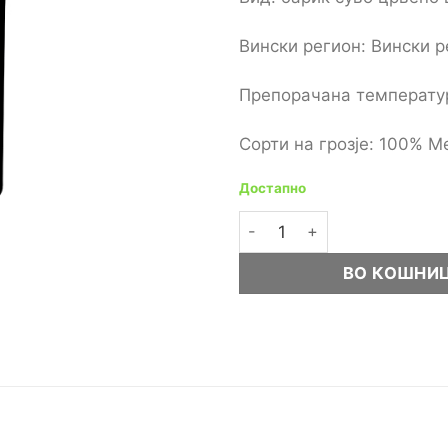
Вински регион: Вински 
Препорачана температур
Сорти на грозје: 100% М
Достапно
Вино Bovin Merlot Barrique
ВО КОШНИ