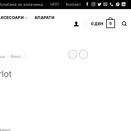
Политика за колачиња
ЧПП
Контакт
АКСЕСОАРИ
АПАРАТИ
0
ДЕН
0
аци
/
Вино
/
lot
вино