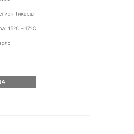
регион Тиквеш
а: 15ºC – 17ºC
ерло
 0,75L количина
ЦА