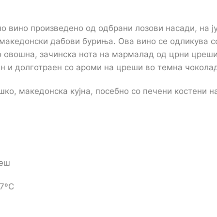
о вино произведено од одбрани лозови насади, на ј
 македонски дабови буриња. Ова вино се одликува с
о овошна, зачинска нота на мармалад од црни цреши
олн и долготраен со ароми на цреши во темна чокола
шко, македонска кујна, посебно со печени костени н
веш
17ºC