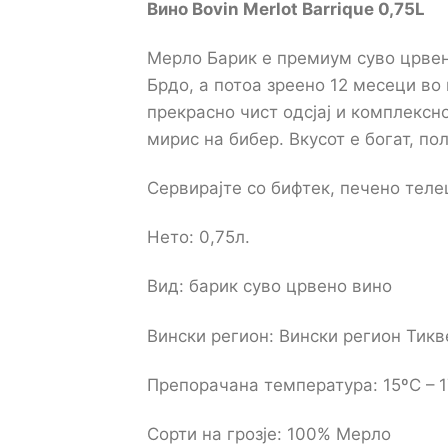
Вино Bovin Merlot Barrique 0,75L
Мерло Барик е премиум суво црвен
Брдо, а потоа зреено 12 месеци во
прекрасно чист одсјај и комплексн
мирис на бибер. Вкусот е богат, п
Сервирајте со бифтек, печено теле
Нето: 0,75л.
Вид: барик суво црвено вино
Вински регион: Вински регион Тик
Препорачана температура: 15ºC – 
Сорти на грозје: 100% Мерло