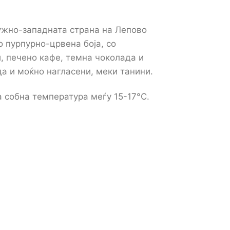
ужно-западната страна на Лепово
о пурпурно-црвена боја, со
, печено кафе, темна чоколада и
да и моќно нагласени, меки танини.
а собна температура меѓу 15-17°C.