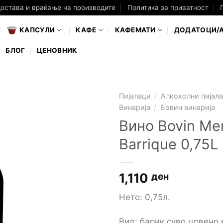
достава и враќање на производите
Политика за приватност
КАПСУЛИ
КАФЕ
КАФЕМАТИ
ДОДАТОЦИ/
БЛОГ
ЦЕНОВНИК
Пијалаци
/
Алкохолни пијал
Винарија
/
Бовин винарија
Вино Bovin Mer
Barrique 0,75L
1,110
ден
Нето: 0,75л.
Вид: барик суво црвено 