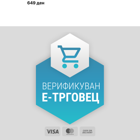
649
ден