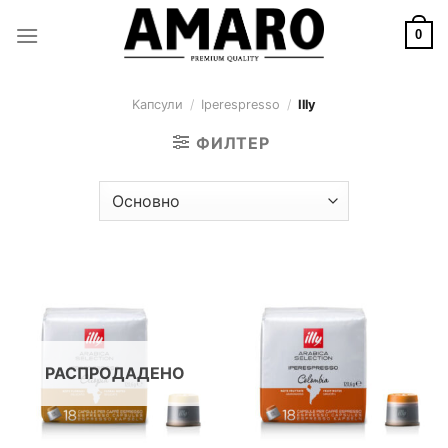
Skip
to
0
content
Kапсули
/
Iperespresso
/
Illy
ФИЛТЕР
РАСПРОДАДЕНО