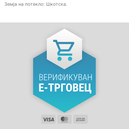
Земја на потекло: Шкотска.