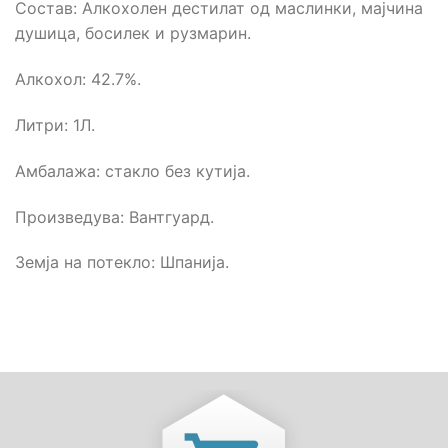
Состав: Aлкохолен дестилат од маслинки, мајчина
душица, босилек и рузмарин.
Алкохол: 42.7%.
Литри: 1Л.
Амбалажа: стакло без кутија.
Произведува: Вантгуард.
Земја на потекло: Шпанија.