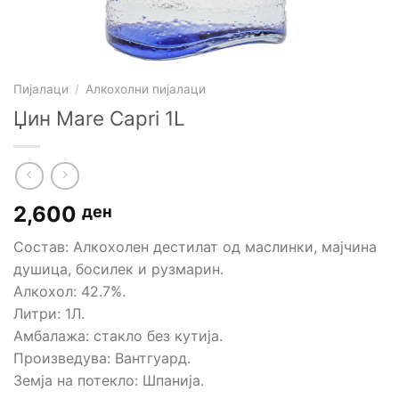
Пијалаци
/
Алкохолни пијалаци
Џин Mare Capri 1L
2,600
ден
Состав: Aлкохолен дестилат од маслинки, мајчина
душица, босилек и рузмарин.
Алкохол: 42.7%.
Литри: 1Л.
Амбалажа: стакло без кутија.
Произведува: Вантгуард.
Земја на потекло: Шпанија.