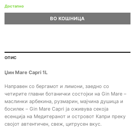
Достапно
ВО КОШНИЦА
ОПИС
Џин Mare Capri
1L
Направен со бергамот и лимони, заедно со
четирите главни ботанички состојки на Gin Mare –
маслинки арбекина, рузмарин, мајчина душица и
босилек – Gin Mare Capri ја оживува секоја
есенција на Медитеранот и островот Капри преку
својот автентичен, свеж, цитрусен вкус.