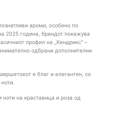
познатливи ароми, особено по
 на 2025 година, брендот покажува
ласичниот профил на „Хендрикс“ –
 внимателно одбрани дополнителни
Завршетокот е благ и елегантен, со
 ноти.
и ноти на краставица и роза од