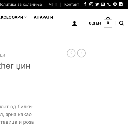
Политика за колачиња
ЧПП
Контакт
АКСЕСОАРИ
АПАРАТИ
0
ДЕН
0
аци
ther џин
лат од билки:
л, зрна какао
ставица и роза