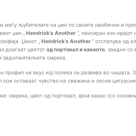
ни меѓу љубителите на џин по своите необични и пре
виот џин „
Hendrick’s
Another
“, лансиран кон крајот
зофија. Џинот „
Hendrick’s
Another
“ отстапува од к
аз доаѓаат цветот
од портокал и какаото
, заедно со
 и задолжителната смрека.
н профил на вкус кој полека се развива во чашата. 
л кои оставаат чувство на свежина и лесни цитрусни
и: смрека, цвет од портокал, зрна какао (со основн