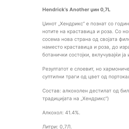
Hendrick’s
Another џин 0,7L
Џинот „Хендрикс“ е познат со годи
нотите на краставица и роза. Со но
сосема нова страна од својата фило
наместо краставица и роза, до изр
ботанички состојки, вклучувајќи ја
Резултатот е слоевит, но хармониче
суптилни траги од цвет од портока
Состав: aлкохолен дестилат од билк
традицијата на „Хендрикс“)
Алкохол: 41.4%.
Литри: 0,7Л.