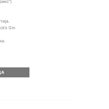
рикс“)
тија.
ck’s Gin
ка.
L количина
ЦА