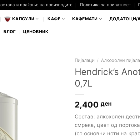
достава и враќање на производите
Политика за приватност
КАПСУЛИ
КАФЕ
КАФЕМАТИ
ДОДАТОЦИ/
БЛОГ
ЦЕНОВНИК
Пијалаци
/
Алкохолни пијал
Hendrick’s Ano
0,7L
2,400
ден
Состав: aлкохолен дести
смрека, цвет од портока
(со основни ноти на кра