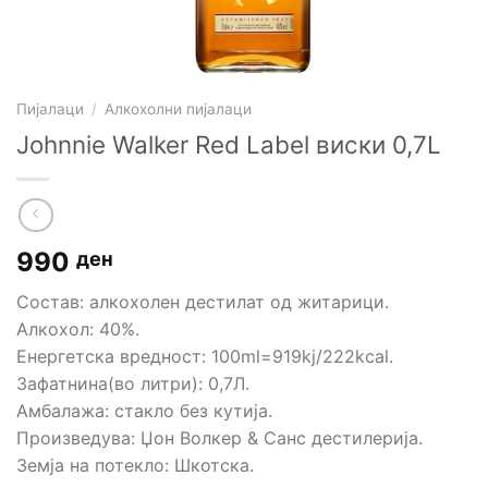
Пијалаци
/
Алкохолни пијалаци
Johnnie Walker Red Label виски 0,7L
990
ден
Состав: алкохолен дестилат од житарици.
Алкохол: 40%.
Енергетска вредност: 100ml=919kj/222kcal.
Зафатнина(во литри): 0,7Л.
Амбалажа: стакло без кутија.
Произведува: Џон Волкер & Санс дестилерија.
Земја на потекло: Шкотска.