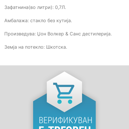
Зафатнина(во литри): 0,7Л.
Амбалажа: стакло без кутија.
Произведува: Џон Волкер & Санс дестилерија.
Земја на потекло: Шкотска.