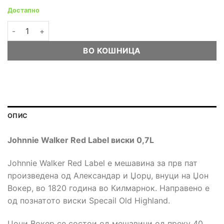
Достапно
Johnnie Walker Red Label виски 0,7L количина
ВО КОШНИЦА
ОПИС
Johnnie Walker Red Label виски 0,7L
Johnnie Walker Red Label е мешавина за прв пат
произведена од Александар и Џорџ, внуци на Џон
Вокер, во 1820 година во Килмарнок. Направено е
од познатото виски Specail Old Highland.
Џони Вокер се состои од мешавини од преку 40