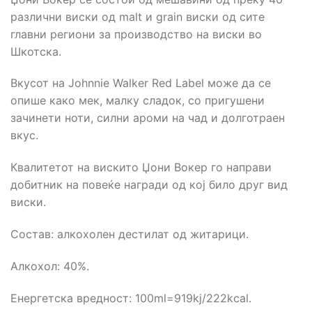
различни виски од malt и grain виски од сите
главни региони за производство на виски во
Шкотска.
Вкусот на Johnnie Walker Red Label може да се
опише како мек, малку сладок, со пригушени
зачинети ноти, силни ароми на чад и долготраен
вкус.
Квалитетот на вискито Џони Вокер го направи
добитник на повеќе награди од кој било друг вид
виски.
Состав: алкохолен дестилат од житарици.
Алкохол: 40%.
Енергетска вредност: 100ml=919kj/222kcal.