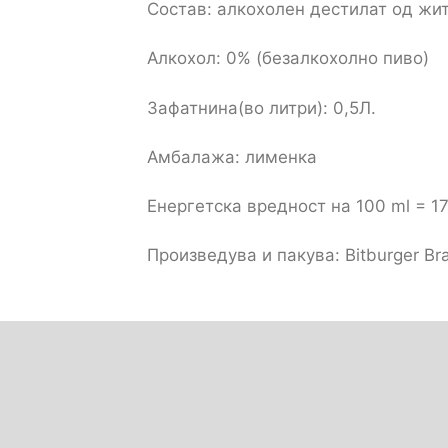
Состав: алкохолен дестилат од жи
Алкохол: 0% (безалкохолно пиво)
Зафатнина(во литри): 0,5Л.
Амбалажа: лименка
Енергетска вредност на 100 ml = 17
Произведува и пакува: Bitburger Br