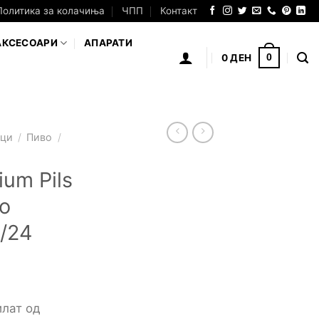
Политика за колачиња
ЧПП
Контакт
АКСЕСОАРИ
АПАРАТИ
0
ДЕН
0
аци
/
Пиво
/
ium Pils
во
1/24
илат од