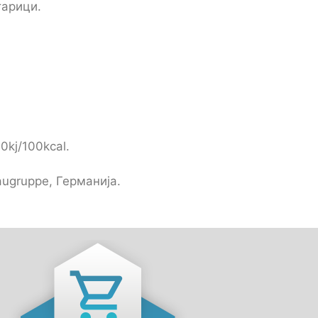
тарици.
0kj/100kcal.
augruppe, Германија.