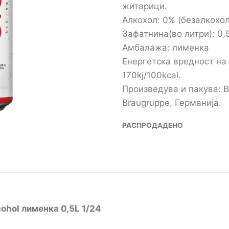
житарици.
Алкохол: 0% (безалкохо
Зафатнина(во литри): 0,
Амбалажа: лименка
Енергетска вредност на 
170kj/100kcal.
Произведува и пакува: B
Braugruppe, Германија.
РАСПРОДАДЕНО
ohol
лименка 0,5L 1/24