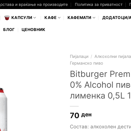
достава и враќање на производите
Политика за приватност
КАПСУЛИ
КАФЕ
КАФЕМАТИ
ДОДАТОЦИ/
БЛОГ
ЦЕНОВНИК
Пијалаци
/
Алкохолни пијал
Германско пиво
Bitburger Prem
0% Alcohol пи
лименка 0,5L 
70
ден
Состав: алкохолен дест