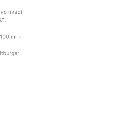
лно пиво)
5Л.
100 ml =
itburger