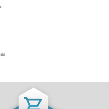
о.
ја.