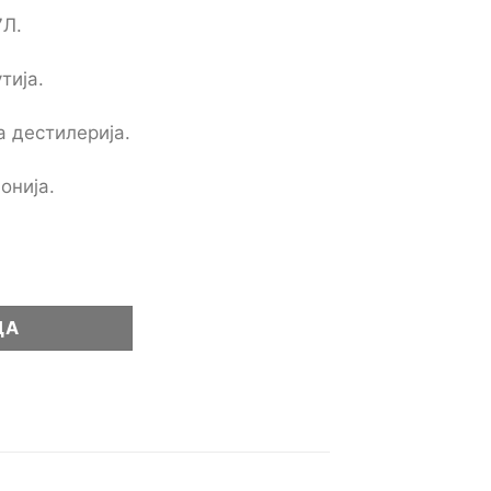
7Л.
тија.
а дестилерија.
онија.
 количина
ЦА