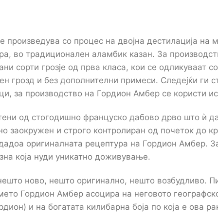
 се произведува со процес на двојна дестилација на 
а, во традиционален аламбик казан. За производств
ни сорти грозје од прва класа, кои се одликуваат со
н грозд и без дополнителни примеси. Следејќи ги с
ци, за производство на Гордион Амбер се користи и
отени од стогодишно француско дабово дрво што ѝ д
о заокружен и строго контролиран од почеток до кр
здадоа оригиналната рецептура на Гордион Амбер. 
зна која нуди уникатно доживување.
ешто ново, нешто оригинално, нешто возбудливо. Пи
мето Гордион Амбер асоцира на неговото географско
рдион) и на богатата килибарна боја по која е ова рак