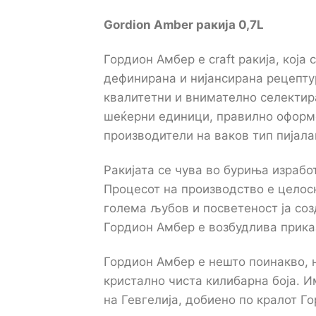
Gordion Amber ракија 0,7L
Гордион Амбер е craft ракија, која
дефинирана и нијансирана рецептур
квалитетни и внимателно селектира
шеќерни единици, правилно оформе
производители на ваков тип пијала
Ракијата се чува во буриња израб
Процесот на производство е целосн
голема љубов и посветеност ја со
Гордион Амбер е возбудлива прика
Гордион Амбер е нешто поинакво, н
кристално чиста килибарна боја. И
на Гевгелија, добиено по кралот Го