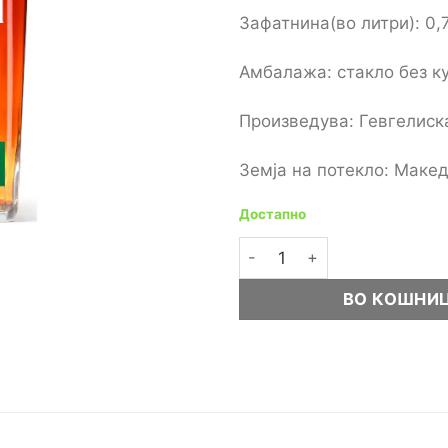
Зафатнина(во литри): 0,
Амбалажа: стакло без ку
Произведува: Гевгелиск
Земја на потекло: Макед
Достапно
Gordion Amber ракија 0,7L
ВО КОШНИ