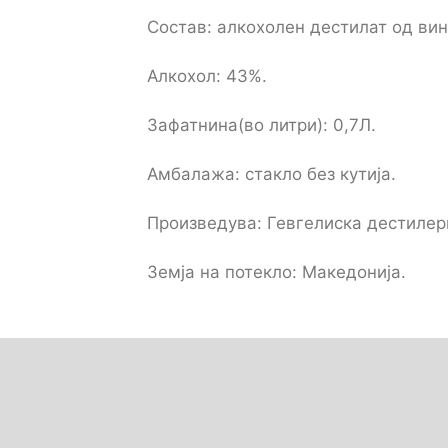
Состав: aлкохолен дестилат од вин
Алкохол: 43%.
Зафатнина(во литри): 0,7Л.
Амбалажа: стакло без кутија.
Произведува: Гевгелиска дестилери
Земја на потекло: Македонија.