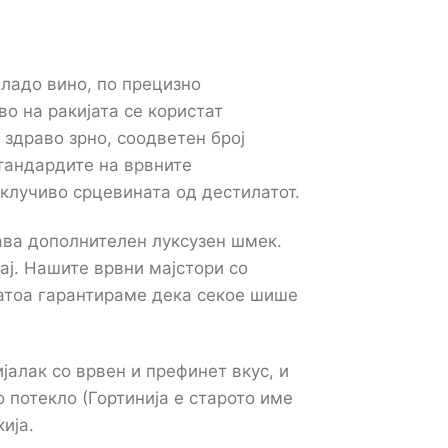
младо вино, по прецизно
о на ракијата се користат
 здраво зрно, соодветен број
тандардите на врвните
склучиво срцевината од дестилатот.
ава дополнителен луксузен шмек.
ај. Нашите врвни мајстори со
Затоа гарантираме дека секое шише
јалак со врвен и префинет вкус, и
 потекло (Гортинија е старото име
ија.