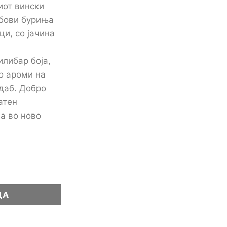
иот вински
абови буриња
ци, со јачина
илибар боја,
о ароми на
 даб. Добро
атен
а во ново
vel Edition lozova zolta 0,7L количина
ЦА