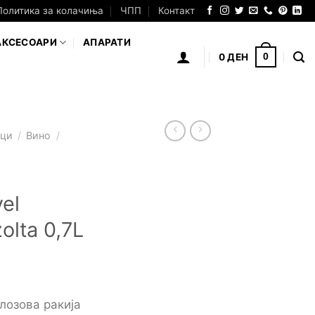
Политика за колачиња
ЧПП
Контакт
АКСЕСОАРИ
АПАРАТИ
0
ДЕН
0
аци
/
Вино
/
vel
zolta 0,7L
лозова ракија