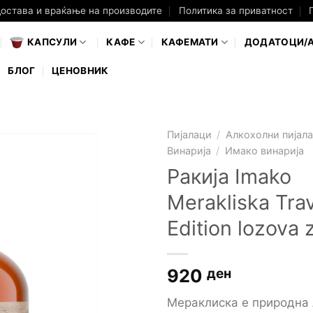
достава и враќање на производите
Политика за приватност
КАПСУЛИ
КАФЕ
КАФЕМАТИ
ДОДАТОЦИ/
БЛОГ
ЦЕНОВНИК
Пијалаци
/
Алкохолни пијал
Винарија
/
Имако винарија
Ракија Imako
Merakliska Tra
Edition lozova 
920
ден
Мераклиска е природна 