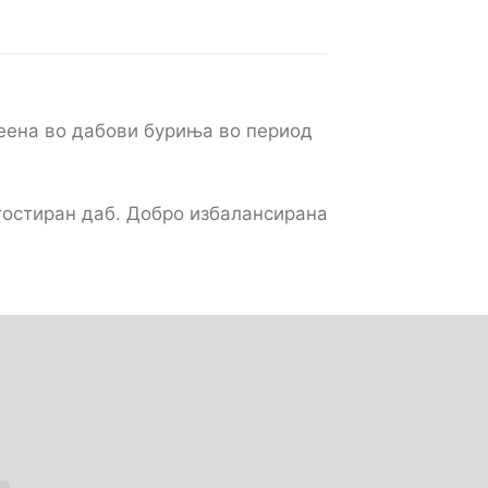
реена во дабови буриња во период
 тостиран даб. Добро избалансирана