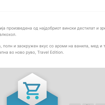
ија произведена од најдобриот вински дестилат и з
алкохол.
а, полн и заокружен вкус со ароми на ванила, мед и
пна во ново руво, Travel Edition.