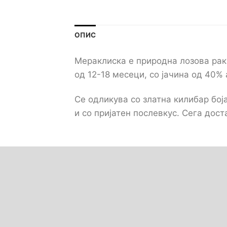
ОПИС
Мераклиска е природна лозова рак
од 12-18 месеци, со јачина од 40% 
Се одликува со златна килибар бој
и со пријатен послевкус. Сега доста