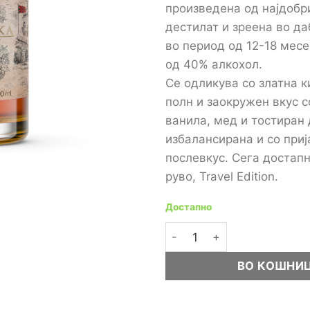
произведена од најдобр
дестилат и зреена во д
во период од 12-18 месе
од 40% алкохол.
Се одликува со златна к
полн и заокружен вкус с
ванила, мед и тостиран
избалансирана и со приј
послевкус. Сега достапн
руво, Travel Edition.
Достапно
Ракија Imako Merakliska Tra
ВО КОШНИ