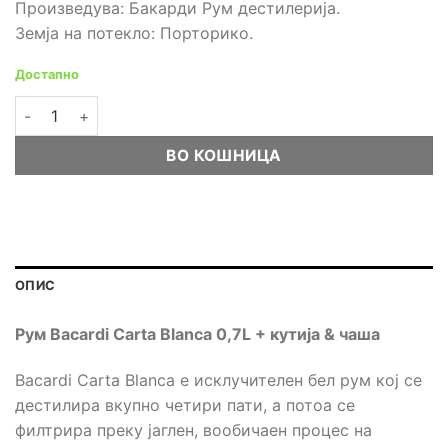
Произведува: Бакарди Рум дестилерија.
Земја на потекло: Порторико.
Достапно
Рум Bacardi Carta Blanca 0,7L + кутија & чаша количина
ВО КОШНИЦА
ОПИС
Рум Bacardi Carta Blanca 0,7L + кутија & чаш
а
Bacardi Carta Blanca е исклучителен бел рум кој се
дестилира вкупно четири пати, а потоа се
филтрира преку јаглен, вообичаен процес на