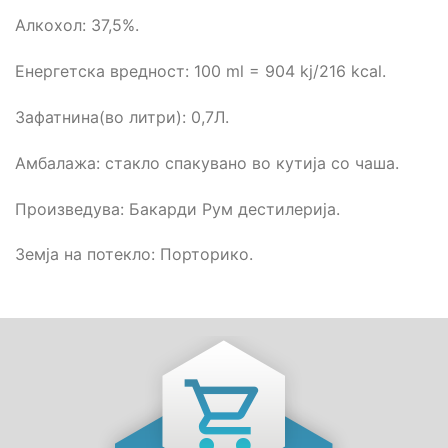
Алкохол: 37,5%.
Енергетска вредност: 100 ml = 904 kj/216 kcal.
Зафатнина(во литри): 0,7Л.
Амбалажа: стакло спакувано во кутија со чаша.
Произведува: Бакарди Рум дестилерија.
Земја на потекло: Порторико.