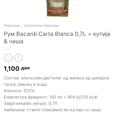
Пијалаци
/
Алкохолни пијалаци
Рум Bacardi Carta Blanca 0,7L + кутија
& чаша
1,100
ден
Состав: алкохолен дестилат од меласа од шеќерна
трска, квасец и вода.
Алкохол: 37,5%.
Енергетска вредност: 100 ml = 904 kj/216 kcal.
Зафатнина(во литри): 0,7Л.
Амбалажа: стакло спакувано во кутија со чаша.