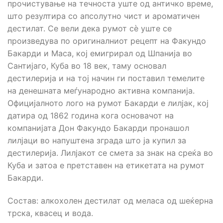
прочистување на течноста уште од античко време,
што резултира со апсолутно чист и ароматичен
дестилат. Се вели дека румот сè уште се
произведува по оригиналниот рецепт на Факундо
Бакарди и Маса, кој емигрирал од Шпанија во
Сантијаго, Куба во 18 век, таму основал
дестилерија и на тој начин ги поставил темелите
на денешната меѓународно активна компанија.
Официјалното лого на румот Бакарди е лилјак, кој
датира од 1862 година кога основачот на
компанијата Дон Факундо Бакарди пронашол
лилјаци во напуштена зграда што ја купил за
дестилерија. Лилјакот се смета за знак на среќа во
Куба и затоа е претставен на етикетата на румот
Бакарди.
Состав: алкохолен дестилат од меласа од шеќерна
трска, квасец и вода.