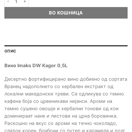
ВО КОШНИЦА
ОПИС
Вино Imako DW Kagor 0,5L
Десертно фортифицирано вино добиено од сортата
Вранец надополнето со хербален екстракт од
локални македонски треви. Се одликува со темно
кафена боја со црвеникави нијанси. Ароми на
темно сушено овошје и хербални тонови од кои
доминираат нане и листови на црна боровинка.
Раскошно на вкус со ароми на течно чоколадо,
сладок корен, бонбони со путер и карамела и долг