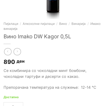
Пијалаци
/
Алкохолни пијалаци
/
Вино
/
Винарија
/
Имако
винарија
Вино Imako DW Kagor 0,5L
890
ден
Се комбинира со чоколадни минт бомбони,
чоколадни тартуфи и десерти со какао.
Препорачана температура на служење: 12-14 °С
Достапно
Вино Imako DW Kagor 0,5L количина