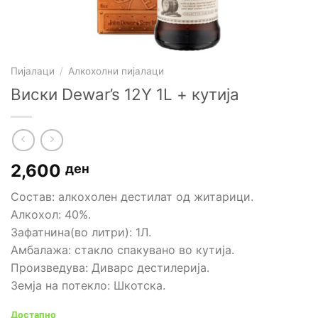
Пијалаци
/
Алкохолни пијалаци
Виски Dewar’s 12Y 1L + кутија
2,600
ден
Состав: алкохолен дестилат од житарици.
Алкохол: 40%.
Зафатнина(во литри): 1Л.
Амбалажа: стакло спакувано во кутија.
Произведува: Диварс дестилерија.
Земја на потекло: Шкотска.
Достапно