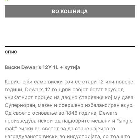
ВО КОШНИЦА
ОПИС
Виски Dewar’s 12Y 1L + кутија
Користејќи само виски кои се стари 12 или повеќе
години, Dewar’s 12 го црпи својот богат вкус од
уникатниот процес на двојно стареење кој му дава
Супериорен, мазен и совршено избалансиран вкус.
Од своето основање во 1846 година, Dewar’s
произведува некои од најдобрите мешани и “single
malt” виски во светот за да стане највисоко
наградуваното виски во индустријата, со тоа што