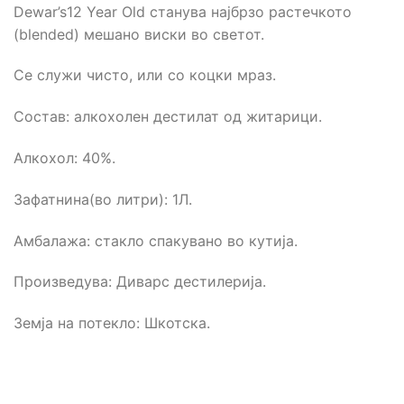
Dewar’s12 Year Old станува најбрзо растечкото
(blended) мешано виски во светот.
Се служи чисто, или со коцки мраз.
Состав: алкохолен дестилат од житарици.
Алкохол: 40%.
Зафатнина(во литри): 1Л.
Амбалажа: стакло спакувано во кутија.
Произведува: Диварс дестилерија.
Земја на потекло: Шкотска.