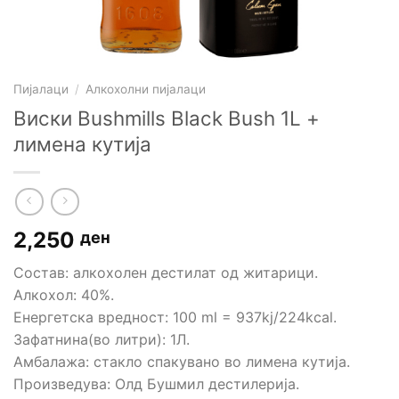
Пијалаци
/
Алкохолни пијалаци
Виски Bushmills Black Bush 1L +
лимена кутија
2,250
ден
Состав: алкохолен дестилат од житарици.
Алкохол: 40%.
Енергетска вредност: 100 ml = 937kj/224kcal.
Зафатнина(во литри): 1Л.
Амбалажа: стакло спакувано во лимена кутија.
Произведува: Олд Бушмил дестилерија.