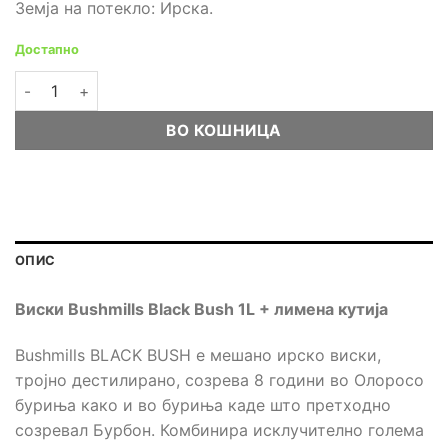
Земја на потекло: Ирска.
Достапно
Виски Bushmills Black Bush 1L + лимена кутија количина
ВО КОШНИЦА
ОПИС
Виски Bushmills
Black Bush 1
L
+
лимена кутија
Bushmills BLACK BUSH е мешано ирско виски,
тројно дестилирано, созрева 8 години во Олоросо
буриња како и во буриња каде што претходно
созревал Бурбон. Комбинира исклучително голема