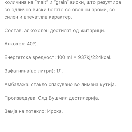
количина на “malt” и “grain” виски, што резултира
со одлично виски богато со овошни ароми, со
силен и впечатлив карактер.
Состав: алкохолен дестилат од житарици.
Алкохол: 40%.
Енергетска вредност: 100 ml = 937kj/224kcal.
Зафатнина(во литри): 1Л.
Амбалажа: стакло спакувано во лимена кутија.
Произведува: Олд Бушмил дестилерија.
Земја на потекло: Ирска.