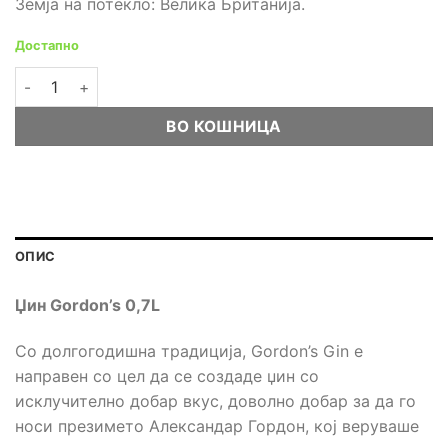
Земја на потекло: Велика Британија.
Достапно
Џин Gordon’s 0,7L количина
ВО КОШНИЦА
ОПИС
Џин Gordon’s 0,7L
Со долгогодишна традиција, Gordon’s Gin е
направен со цел да се создаде џин со
исклучително добар вкус, доволно добар за да го
носи презимето Александар Гордон, кој веруваше