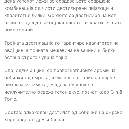
дека успехот лежи во создавањето совршена
комбинација од чисти дестилирани пијалоци и
квалитетни билки. Gordon’s се дестилира на ист
начин со цел да се одржи нивото на квалитет сите
овие години.
Тројната дестилација го гарантира квалитетот на
овој џин, а точната мешавина на зачини и билки
остана строго чувана тајна.
Овој одличен џин, со препознатливите ароми на
бобинки од смрека, измешан со тоник со парче
лимон или лимета, создава пијалок со
исклучително освежителен вкус, познат како Gin &
Tonic.
Состав: aлкохолен дестилат од бобинки на смрека,
коријандер и други билки.