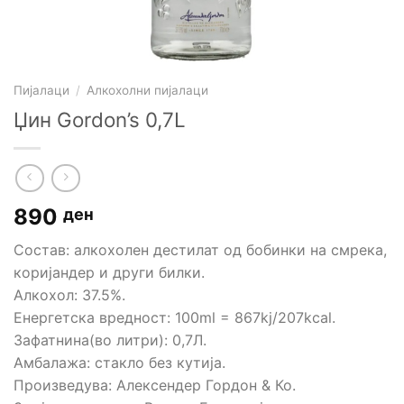
Пијалаци
/
Алкохолни пијалаци
Џин Gordon’s 0,7L
890
ден
Состав: aлкохолен дестилат од бобинки на смрека,
коријандер и други билки.
Алкохол: 37.5%.
Енергетска вредност: 100ml = 867kj/207kcal.
Зафатнина(во литри): 0,7Л.
Амбалажа: стакло без кутија.
Произведува: Алексендер Гордон & Ко.