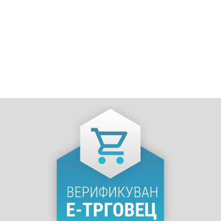
АЛКОХОЛНИ ПИЈАЛАЦИ
Hendrick’s џин 0,7L
2,330
ден