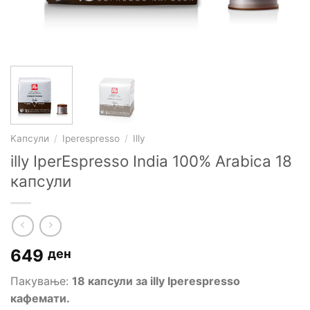
Kапсули
/
Iperespresso
/
Illy
illy IperEspresso India 100% Arabica 18
капсули
649
ден
Пакување:
18 капсули за illy Iperespresso
кафемати.