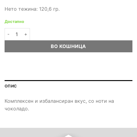
Нето тежина: 120,6 гр.
Достапно
illy IperEspresso Guatemala 100% Arabica 18 капсули колич
ВО КОШНИЦА
ОПИС
Комплексен и избалансиран вкус, со ноти на
чоколадо.