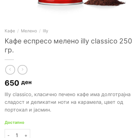
Кафе
/
Мелено
/
Illy
Кафе еспресо мелено illy classico 250
гр.
650
ден
Illy classico, класично печено кафе има долготрајна
сладост и деликатни ноти на карамела, цвет од
портокал и јасмин.
Достапно
Кафе еспресо мелено illy classico 250 гр. количина