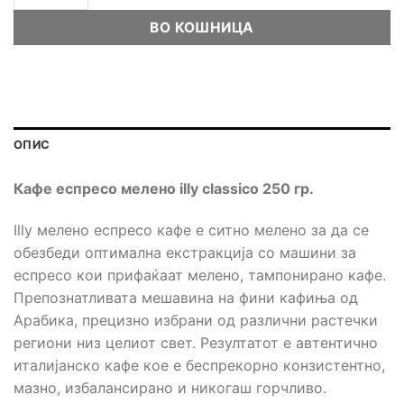
ВО КОШНИЦА
ОПИС
Кафе еспресо мелено illy classico 250 гр.
Illy мелено еспресо кафе е ситно мелено за да се
обезбеди оптимална екстракција со машини за
еспресо кои прифаќаат мелено, тампонирано кафе.
Препознатливата мешавина на фини кафиња од
Арабика, прецизно избрани од различни растечки
региони низ целиот свет. Резултатот е автентично
италијанско кафе кое е беспрекорно конзистентно,
мазно, избалансирано и никогаш горчливо.