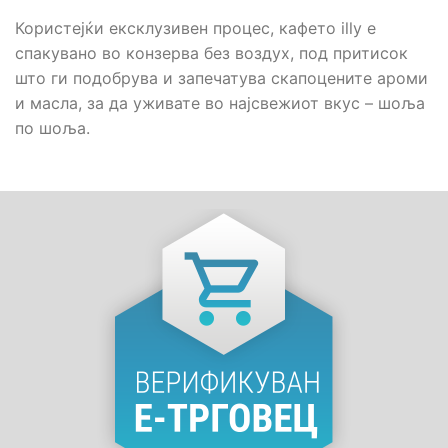
Користејќи ексклузивен процес, кафето illy е
спакувано во конзерва без воздух, под притисок
што ги подобрува и запечатува скапоцените ароми
и масла, за да уживате во најсвежиот вкус – шоља
по шоља.