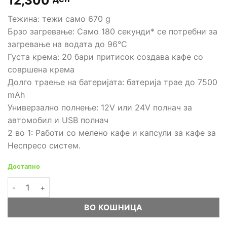
12,300
Тежина: тежи само 670 g
Брзо загревање: Само 180 секунди* се потребни за
загревање на водата до 96°C
Густа крема: 20 бари притисок создава кафе со
совршена крема
Долго траење на батеријата: батерија трае до 7500
mAh
Универзално полнење: 12V или 24V полнач за
автомобил и USB полнач
2 во 1: Работи со мелено кафе и капсули за кафе за
Неспресо систем.
Достапно
Outin Nano Chrimson Red - Пренослива мини машина за есп
ВО КОШНИЦА