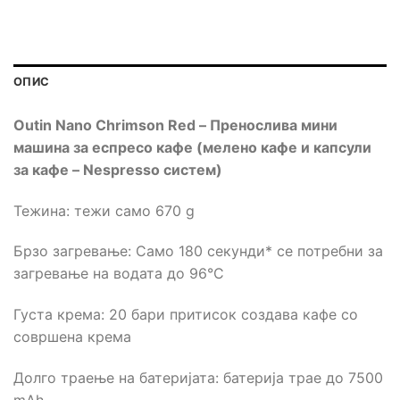
ОПИС
Outin Nano Chrimson Red
–
Пренослива мини
машина за еспресо кафе (мелено кафе и капсули
за кафе – Nespresso систем)
Тежина: тежи само 670 g
Брзо загревање: Само 180 секунди* се потребни за
загревање на водата до 96°C
Густа крема: 20 бари притисок создава кафе со
совршена крема
Долго траење на батеријата: батерија трае до 7500