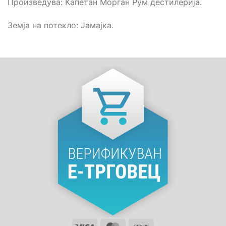
Произведува: Капетан Морган Рум дестилерија.
Земја на потекло: Јамајка.