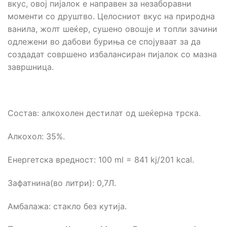
вкус, овој пијалок е направен за незаборавни
моменти со друштво. Целосниот вкус на природна
ванила, жолт шеќер, сушено овошје и топли зачини
одлежени во дабови буриња се спојуваат за да
создадат совршено избалансиран пијалок со мазна
завршница.
Состав: алкохолен дестилат од шеќерна трска.
Алкохол: 35%.
Енергетска вредност: 100 ml = 841 kj/201 kcal.
Зафатнина(во литри): 0,7Л.
Амбалажа: стакло без кутија.