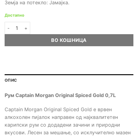
Земја на потекло: Јамајка.
Достапно
Рум Captain Morgan Original Spiced Gold 0,7L количина
ВО КОШНИЦА
ОПИС
Рум Captain Morgan Original Spiced Gold
0,7
L
Captain Morgan Original Spiced Gold е врвен
алкохолен пијалок направен од најквалитетен
карипски рум со додадени зачини и природни
вкусови. Лесен за мешање, со исклучително мазен