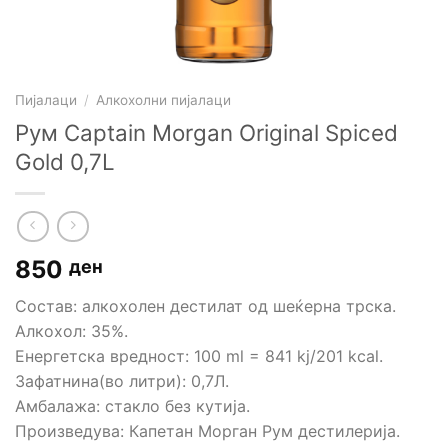
Пијалаци
/
Алкохолни пијалаци
Рум Captain Morgan Original Spiced
Gold 0,7L
850
ден
Состав: алкохолен дестилат од шеќерна трска.
Алкохол: 35%.
Енергетска вредност: 100 ml = 841 kj/201 kcal.
Зафатнина(во литри): 0,7Л.
Амбалажа: стакло без кутија.
Произведува: Капетан Морган Рум дестилерија.