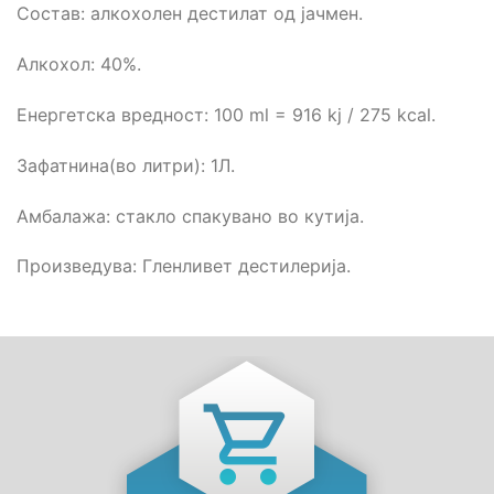
Состав: aлкохолен дестилат од јачмен.
Алкохол: 40%.
Енергетска вредност: 100 ml = 916 kj / 275 kcal.
Зафатнина(во литри): 1Л.
Амбалажа: стакло спакувано во кутија.
Произведува: Гленливет дестилерија.