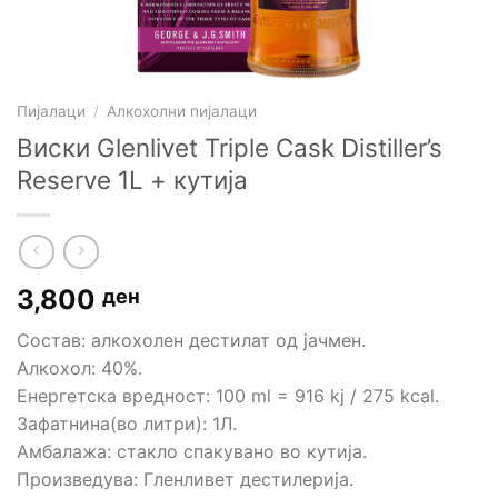
Пијалаци
/
Алкохолни пијалаци
Виски Glenlivet Triple Cask Distiller’s
Reserve 1L + кутија
3,800
ден
Состав: aлкохолен дестилат од јачмен.
Алкохол: 40%.
Енергетска вредност: 100 ml = 916 kj / 275 kcal.
Зафатнина(во литри): 1Л.
Амбалажа: стакло спакувано во кутија.
Произведува: Гленливет дестилерија.