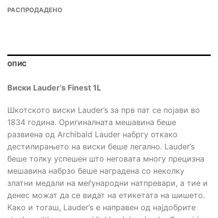
РАСПРОДАДЕНО
ОПИС
Виски Lauder’s Finest 1L
Шкотското виски Lauder’s за прв пат се појави во
1834 година. Оригиналната мешавина беше
развиена од Archibald Lauder набргу откако
дестилирањето на виски беше легално. Lauder’s
беше толку успешен што неговата многу прецизна
мешавина набрзо беше наградена со неколку
златни медали на меѓународни натпревари, а тие и
денес можат да се видат на етикетата на шишето.
Како и тогаш, Lauder’s е направен од најдобрите