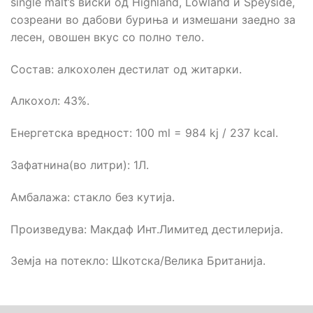
single malt’s виски од Highland, Lowland и Speyside,
созреани во дабови буриња и измешани заедно за
лесен, овошен вкус со полно тело.
Состав: aлкохолен дестилат од житарки.
Алкохол: 43%.
Енергетска вредност: 100 ml = 984 kj / 237 kcal.
Зафатнина(во литри): 1Л.
Амбалажа: стакло без кутија.
Произведува: Макдаф Инт.Лимитед дестилерија.
Земја на потекло: Шкотска/Велика Британија.