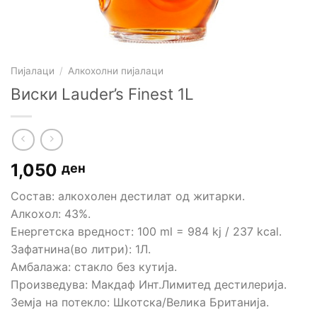
Пијалаци
/
Алкохолни пијалаци
Виски Lauder’s Finest 1L
1,050
ден
Состав: aлкохолен дестилат од житарки.
Алкохол: 43%.
Енергетска вредност: 100 ml = 984 kj / 237 kcal.
Зафатнина(во литри): 1Л.
Амбалажа: стакло без кутија.
Произведува: Макдаф Инт.Лимитед дестилерија.
Земја на потекло: Шкотска/Велика Британија.