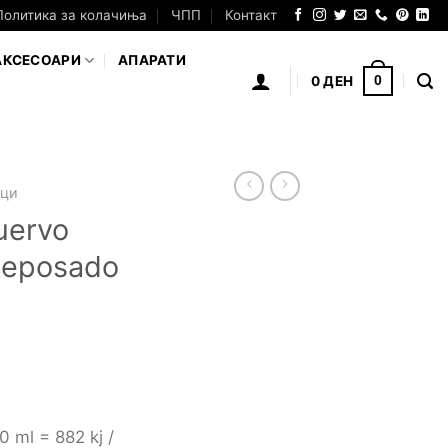
Политика за колачиња
ЧПП
Контакт
АКСЕСОАРИ
АПАРАТИ
0
ДЕН
0
аци
uervo
Reposado
 ml = 882 kj /