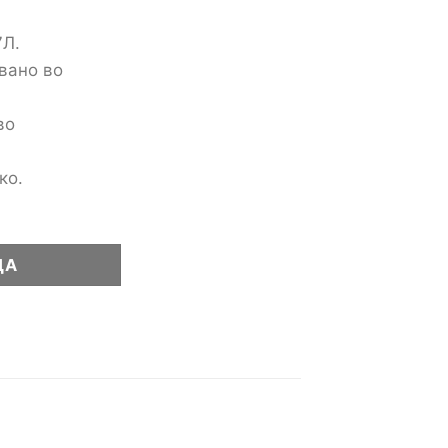
7Л.
вано во
во
ко.
ЦА