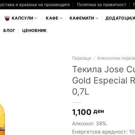
достава и враќање на производите
Политика за приватност
КАПСУЛИ
КАФЕ
КАФЕМАТИ
ДОДАТОЦИ/
БЛОГ
ЦЕНОВНИК
Пијалаци
/
Алкохолни пијал
Текила Jose C
Gold Especial 
0,7L
1,100
ден
Алкохол: 38%.
Енергетска вредност: 100