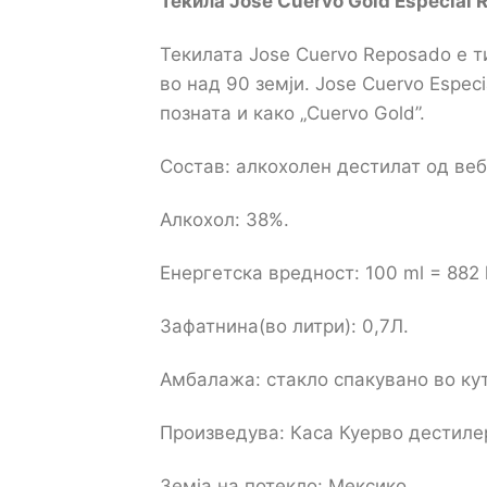
Текила Jose Cuervo
Gold
Especial 
Текилата Jose Cuervo Reposado е 
во над 90 земји. Jose Cuervo Espec
познатa и како „Cuervo Gold”.
Состав: алкохолен дестилат од вебе
Алкохол: 38%.
Енергетска вредност: 100 ml = 882 kj
Зафатнина(во литри): 0,7Л.
Амбалажа: стакло спакувано во кут
Произведува: Каса Куерво дестилер
Земја на потекло: Мексико.