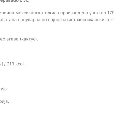
Reposado 0,7
L
типична мексиканска текила произведена уште во 17
ial стана популарна по најпознатиот мексикански кок
р агава (кактус).
 / 213 kcal.
ија.
ија.