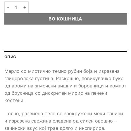
Вино Kartal Merlot Barrique 0,75L количина
ВО КОШНИЦА
ОПИС
Мерло со мистично темно рубин боја и изразена
глицеролска густина. Раскошно, повикувачко буке
од ароми на згмечени вишни и боровници и компот
од брусница со дискретен мирис на печени
костени.
Полно, развиено тело со заокружени меки танини
и изразена свежина следена од силен овошно –
зачински вкус кој трае долго и инспирира.