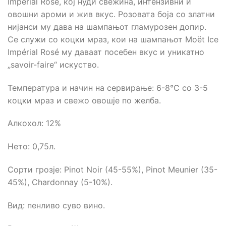
Impérial Rosé, кој нуди свежина, интензивни и
овошни ароми и жив вкус. Розовата боја со златни
нијанси му дава на шампањот гламурозен допир.
Се служи со коцки мраз, кои на шампањот Moët Ice
Impérial Rosé му даваат посебен вкус и уникатно
„savoir-faire“ искуство.
Температура и начин на сервирање: 6-8°C со 3-5
коцки мраз и свежо овошје по желба.
Алкохол: 12%
Нето: 0,75л.
Сорти грозје: Pinot Noir (45-55%), Pinot Meunier (35-
45%), Chardonnay (5-10%).
Вид: пенливо суво вино.