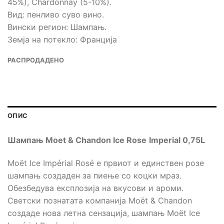
45%), Chardonnay (5-10%).
Вид: пенливо суво вино.
Вински регион: Шампањ.
Земја на потекло: Франција
РАСПРОДАДЕНО
ОПИС
Шампањ Moet & Chandon
Ice Rose
Imperial
0,75L
Moët Ice Impérial Rosé е првиот и единствен розе
шампањ создаден за пиење со коцки мраз.
Обезбедува експлозија на вкусови и ароми.
Светски познатата компанија Moët & Chandon
создаде нова летна сензација, шампањ Moët Ice