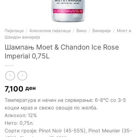
Пијалаци
/
Алкохолни пијалаци
/
Вино
/
Винарија
/
Моет и
Шандон винарија
Шампањ Moet & Chandon Ice Rose
Imperial 0,75L
7,100
ден
Температура и начин на сервирање: 6-8°C со 3-5
коцки мраз и свежо овошје по желба.
Алкохол: 12%
Нето: 0,75л.
Сорти грозје: Pinot Noir (45-55%), Pinot Meunier (35-