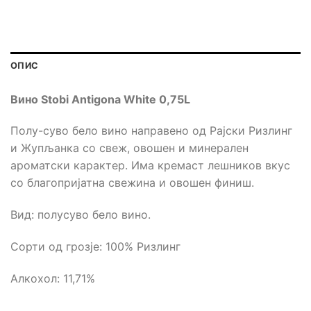
ОПИС
Вино Stobi Antigona White 0,75L
Полу-суво бело вино направено од Рајски Ризлинг
и Жупљанка со свеж, овошен и минерален
ароматски карактер. Има кремаст лешников вкус
со благопријатна свежина и овошен финиш.
Вид: полусуво бело вино.
Сорти од грозје: 100% Ризлинг
Алкохол: 11,71%