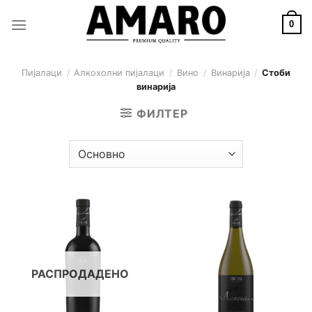
Skip
to
0
content
Пијалаци
/
Алкохолни пијалаци
/
Вино
/
Винарија
/
Стоби
винарија
ФИЛТЕР
РАСПРОДАДЕНО