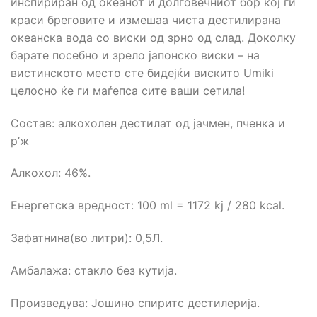
инспириран од океанот и долговечниот бор кој ги
краси бреговите и измешаа чиста дестилирана
океанска вода со виски од зрно од слад. Доколку
барате посебно и зрело јапонско виски – на
вистинското место сте бидејќи вискито Umiki
целосно ќе ги маѓепса сите ваши сетила!
Состав: aлкохолен дестилат од јачмен, пченка и
р’ж
Алкохол: 46%.
Енергетска вредност: 100 ml = 1172 kj / 280 kcal.
Зафатнина(во литри): 0,5Л.
Амбалажа: стакло без кутија.
Произведува: Јошино спиритс дестилерија.