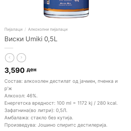
Пијалаци
/
Алкохолни пијалаци
Виски Umiki 0,5L
3,590
ден
Состав: aлкохолен дестилат од јачмен, пченка и
р’ж
Алкохол: 46%.
Енергетска вредност: 100 ml = 1172 kj / 280 kcal.
Зафатнина(во литри): 0,5Л.
Амбалажа: стакло без кутија.
Произведува: Јошино спиритс дестилерија.