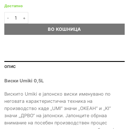
Достапно
Виски Umiki 0,5L количина
ВО КОШНИЦА
ОПИС
Виски
Umiki
0,5L
Вискито Umiki е јапонско виски именувано по
неговата карактеристична техника на
производство каде „UMI“ значи „ОКЕАН“ и „KI“
значи „ДРВО“ на јапонски. Јапонците обрнаа
внимание на посебен производствен процес