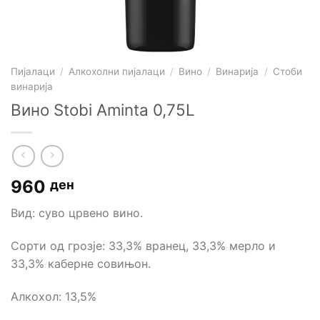
Пијалаци
/
Алкохолни пијалаци
/
Вино
/
Винарија
/
Стоби
винарија
Вино Stobi Aminta 0,75L
960
ден
Вид: суво црвено вино.
Сорти од грозје: 33,3% вранец, 33,3% мерло и
33,3% каберне совињон.
Алкохол: 13,5%