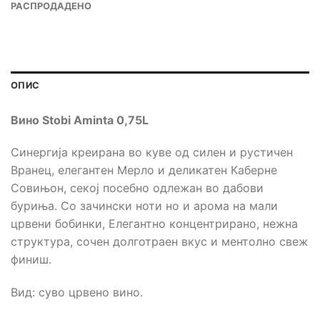
РАСПРОДАДЕНО
ОПИС
Вино Stobi Aminta 0,75L
Синергија креирана во куве од силен и рустичен
Вранец, елегантен Мерло и деликатен Каберне
Совињон, секој посебно одлежан во дабови
буриња. Со зачински ноти но и арома на мали
црвени бобинки, Елегантно концентрирано, нежна
структура, сочен долготраен вкус и ментолно свеж
финиш.
Вид: суво црвено вино.