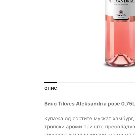
ОПИС
Вино Tikves
Aleksandria
розе 0,75
Купажа од сортите мускат хамбург,
тропски ароми при што преовладува
киселост и балансирани ароми на п