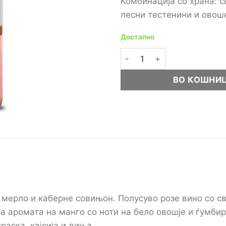
Комбинација со храна: с
лесни тестенини и овош
Достапно
Вино Tikves Aleksandria р
ВО КОШНИ
L
 мерло и каберне совињон. Полусуво розе вино со св
 аромата на манго со ноти на бело овошје и ѓумбир
раска, кајсија и диња.