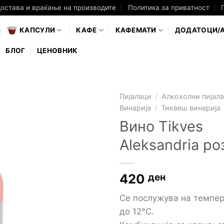
достава и враќање на производите
Политика за приватност
КАПСУЛИ
КАФЕ
КАФЕМАТИ
ДОДАТОЦИ/
БЛОГ
ЦЕНОВНИК
Пијалаци
/
Алкохолни пијал
Винарија
/
Тиквеш винарија
Вино Tikves
Aleksandria ро
420
ден
Се послужува на темпер
до 12°C.