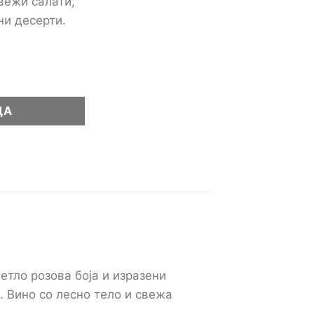
вежи салати,
ни десерти.
озе 0,75L количина
ЦА
етло розова боја и изразени
. Вино со лесно тело и свежа