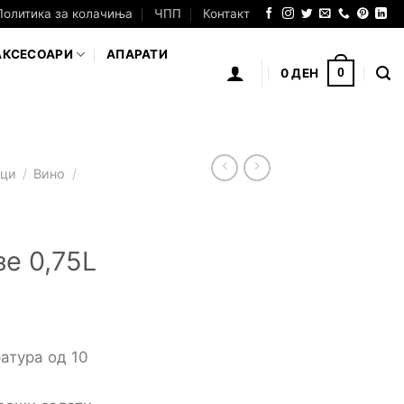
Политика за колачиња
ЧПП
Контакт
АКСЕСОАРИ
АПАРАТИ
0
ДЕН
0
аци
/
Вино
/
зе 0,75L
атура од 10