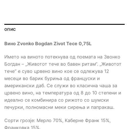
ОПИС
Вино Zvonko Bogdan Zivot Tece 0,75L
Името на виното потекнува од поемата на Звонко
Богдан – „Животот тече во бавен ритам“. „Животот
тече“ е суво црвено вино кое се одлежува 12
месеци во барик буриња од француски и
американски даб. Се служи во класична чаша за
црвено вино, на температура од 8 до 10 степени и
идеално се комбинира со рижото со шумски
печурки, полномасни меки сирења и папракаш.
Сорти грозје: Мерло 70%, Каберне Франк 15%,
Франковка 15%.