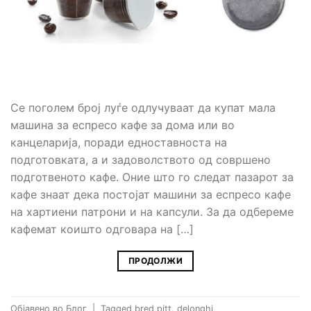
Се поголем број луѓе одлучуваат да купат мала
машина за еспресо кафе за дома или во
канцеларија, поради едноставноста на
подготовката, а и задоволството од совршено
подготвеното кафе. Оние што го следат пазарот за
кафе знаат дека постојат машини за еспресо кафе
на хартиени патрони и на капсули. За да одбереме
кафемат коишто одговара на […]
ПРОДОЛЖИ
Објавено во
Блог
|
Tagged
bred pitt
,
delonghi