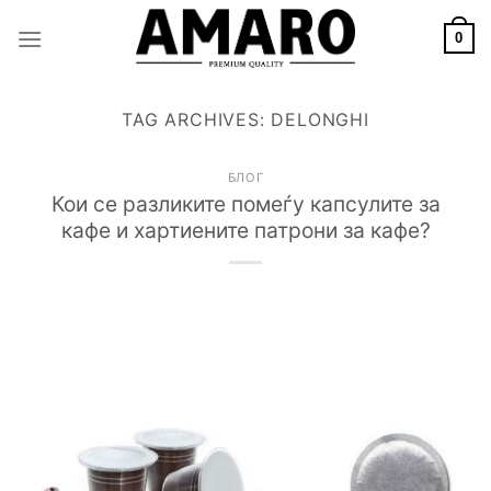
Skip
to
0
content
TAG ARCHIVES:
DELONGHI
БЛОГ
Кои се разликите помеѓу капсулите за
кафе и хартиените патрони за кафе?