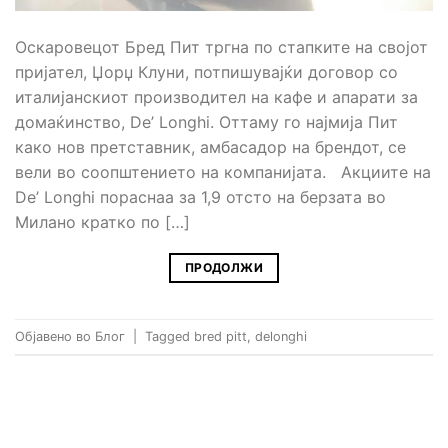
Оскаровецот Бред Пит тргна по стапките на својот
пријател, Џорџ Клуни, потпишувајќи договор со
италијанскиот производител на кафе и апарати за
домаќинство, De’ Longhi. Оттаму го најмија Пит
како нов претставник, амбасадор на брендот, се
вели во соопштението на компанијата. Акциите на
De’ Longhi пораснаа за 1,9 отсто на берзата во
Милано кратко по […]
ПРОДОЛЖИ
Објавено во
Блог
|
Tagged
bred pitt
,
delonghi