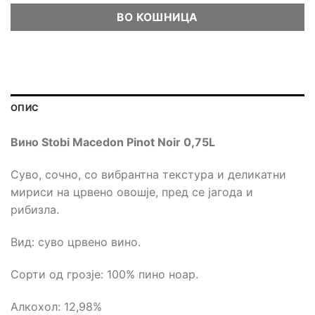
ВО КОШНИЦА
ОПИС
Вино Stobi Macedon
Pinot Noir 0,75L
Суво, сочно, со вибрантна текстура и деликатни
мириси на црвено овошје, пред се јагода и
рибизла.
Вид: суво црвено вино.
Сорти од грозје: 100% пино ноар.
Алкохол: 12,98%