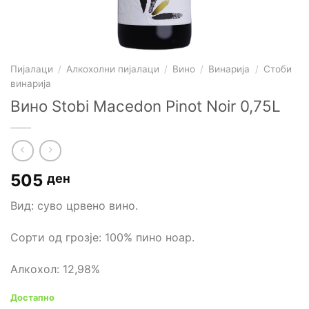
Пијалаци
/
Алкохолни пијалаци
/
Вино
/
Винарија
/
Стоби
винарија
Вино Stobi Macedon Pinot Noir 0,75L
505
ден
Вид: суво црвено вино.
Сорти од грозје: 100% пино ноар.
Алкохол: 12,98%
Достапно