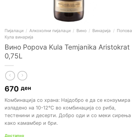
Пијалаци
/
Алкохолни пијалаци
/
Вино
/
Винарија
/
Попова
Кула винарија
Вино Popova Kula Temjanika Aristokrat
0,75L
670
ден
Комбинација со храна: Најдобро е да се конзумира
изладено на 10-12°C во комбинација со риба,
тестенини и десерти. Добро оди и со меки сирења
како камамбер и бри.
Достапно