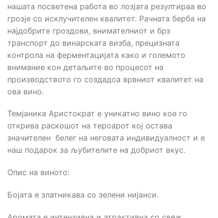
нашата посветенa работа во лозјата резултираа во
грозје со исклучителен квалитет. Рачната берба на
најдобрите гроздови, внимателниот и брз
транспорт до винарската визба, прецизната
контрола на ферментацијата како и големото
внимание кон детаљите во процесот на
производството го создадоа врвниот квалитет на
ова вино.
Темјаника Аристократ e уникатно вино кое го
открива раскошот на тероарот кој остава
значителен белег на неговата индивидуалност и е
наш подарок за љубителите на добриот вкус.
Опис на виното:
Бојата е златникава со зелени нијанси.
Аромата е интензивна и атрактивна со свеж