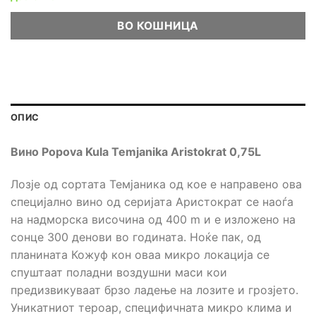
ВО КОШНИЦА
ОПИС
Вино Popova Kula Temjanika Aristokrat 0,75L
Лозје од сортата Темјаника од кое е направено ова
специјално вино од серијата Аристократ се наоѓа
на надморска височина од 400 m и е изложено на
сонце 300 денови во годината. Ноќе пак, од
планината Кожуф кон оваа микро локација се
спуштаат поладни воздушни маси кои
предизвикуваат брзо ладење на лозите и грозјето.
Уникатниот тероар, специфичната микро клима и