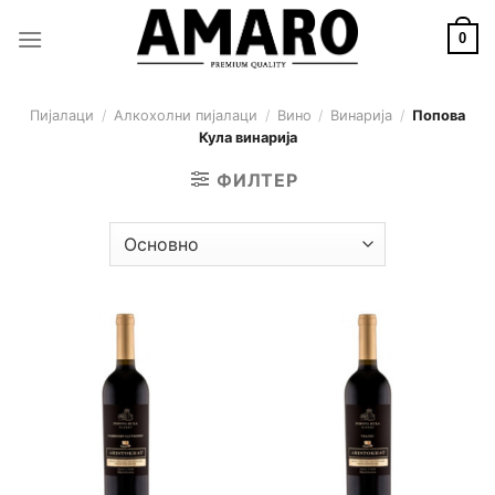
Skip
to
0
content
Пијалаци
/
Алкохолни пијалаци
/
Вино
/
Винарија
/
Попова
Кула винарија
ФИЛТЕР