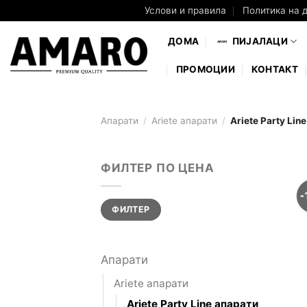
Skip
Услови и правила
Политика на 
to
ДОМА
ПИЈАЛAЦИ
content
ПРОМОЦИИ
КОНТАКТ
Апарати
/
Ariete апарати
/
Ariete Party Lin
ФИЛТЕР ПО ЦЕНА
Мин.
Макс.
ФИЛТЕР
цена
цена
Апарати
Ariete апарати
Ariete Party Line апарати