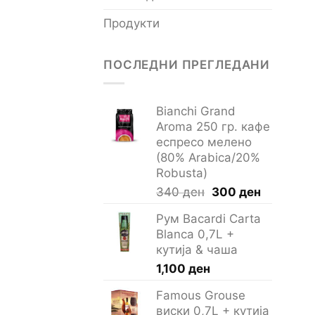
Продукти
ПОСЛЕДНИ ПРЕГЛЕДАНИ
Bianchi Grand
Aroma 250 гр. кафе
еспресо мелено
(80% Arabica/20%
Robusta)
Original
Current
340
ден
300
ден
price
price
Рум Bacardi Carta
was:
is:
Blanca 0,7L +
340 ден.
300 ден.
кутија & чаша
1,100
ден
Famous Grouse
виски 0,7L + кутија