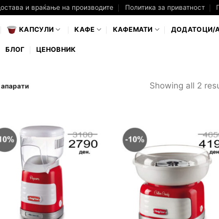
достава и враќање на производите
Политика за приватност
КАПСУЛИ
КАФЕ
КАФЕМАТИ
ДОДАТОЦИ/
БЛОГ
ЦЕНОВНИК
Showing all 2 resu
e апарати