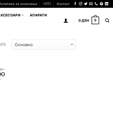
Политика за колачиња
ЧПП
Контакт
АКСЕСОАРИ
АПАРАТИ
0
ДЕН
0
lts