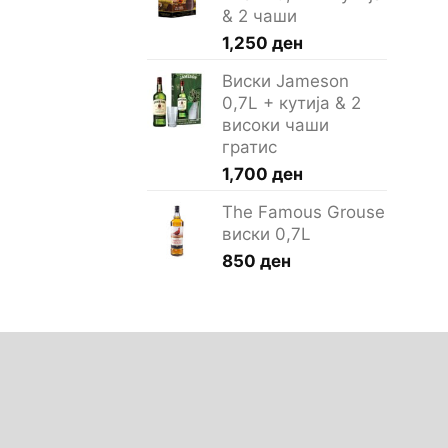
& 2 чаши
1,250
ден
Виски Jameson
0,7L + кутија & 2
високи чаши
гратис
1,700
ден
The Famous Grouse
виски 0,7L
850
ден