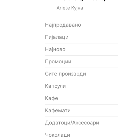
Ariete Кујна
Најпродавано
Пијалаци
Најново
Промоции
Сите производи
Kапсули
Кафе
Кафемати
Додатоци/Аксесоари
Чоколади