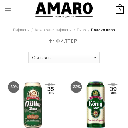
Skip
to
0
content
Пијалаци
/
Алкохолни пијалаци
/
Пиво
/
Полско пиво
ФИЛТЕР