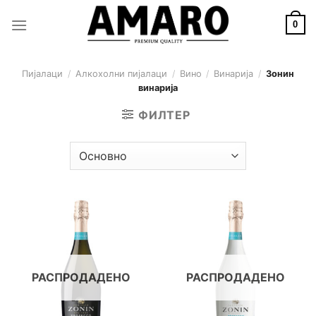
Skip
to
0
content
Пијалаци
/
Алкохолни пијалаци
/
Вино
/
Винарија
/
Зонин
винарија
ФИЛТЕР
РАСПРОДАДЕНО
РАСПРОДАДЕНО