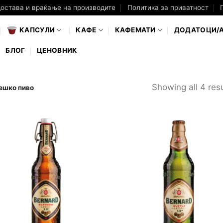
достава и враќање на производите
Политика за приватност
КАПСУЛИ
КАФЕ
КАФЕМАТИ
ДОДАТОЦИ/
БЛОГ
ЦЕНОВНИК
Showing all 4 resu
ешко пиво