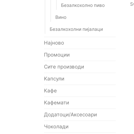
S
Безалкохолно пиво
Вино
Безалкохолни пијалаци
Најново
Промоции
Сите производи
Kапсули
Кафе
Кафемати
Додатоци/Аксесоари
Чоколади