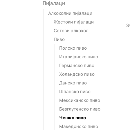
Пијалаци
Алкохолни пијалаци
Жестоки пијалаци
S
Сетови алкохол
Пиво
Полско пиво
Италијанско пиво
Германско пиво
Холандско пиво
Данско пиво
Шпанско пиво
Мексиканско пиво
Безглутенско пиво
Чешко пиво
Македонско пиво