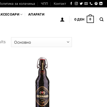
Политика за колачиња
ЧПП
Контакт
АКСЕСОАРИ
АПАРАТИ
0
ДЕН
0
lts