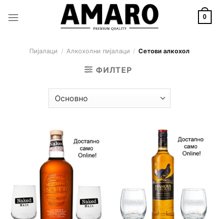
Skip
to
0
content
Пијалаци
/
Алкохолни пијалаци
/
Сетови алкохол
ФИЛТЕР