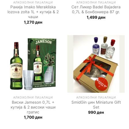
АЛКОХОЛНИ ПИЈАЛАЦИ
АЛКОХОЛНИ ПИЈАЛАЦИ
Ракија Imako Merakliska
Сет Ликер Badel Bajadera
lozova zolta 1L + кутија & 2
0,7L & Бонбониера 87 gr.
чаши
1,499
ден
1,270
ден
АЛКОХОЛНИ ПИЈАЛАЦИ
АЛКОХОЛНИ ПИЈАЛАЦИ
Виски Jameson 0,7L +
SmidGin џин Miniature Gift
кутија & 2 високи чаши
Set
гратис
990
ден
1,700
ден