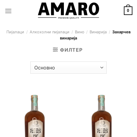
Skip
to
0
content
Пијалаци
/
Алкохолни пијалаци
/
Вино
/
Винарија
/
Захарчев
винарија
ФИЛТЕР