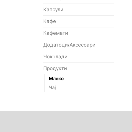
Kапсули
Кафе
Кафемати
Додатоци/Аксесоари
Чоколади
Продукти
Млеко
Чај