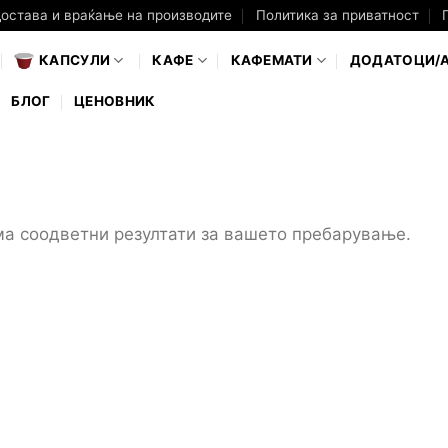
достава и враќање на производите
Политика за приватност
КАПСУЛИ
КАФЕ
КАФЕМАТИ
ДОДАТОЦИ/
БЛОГ
ЦЕНОВНИК
а соодветни резултати за вашето пребарување.