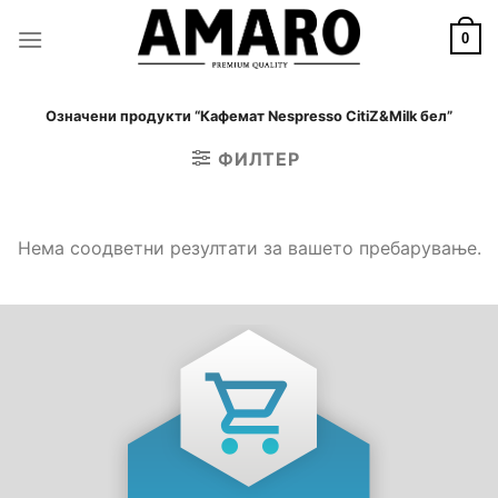
Skip
to
0
content
Означени продукти “Кафемат Nespresso CitiZ&Milk бел”
ФИЛТЕР
Нема соодветни резултати за вашето пребарување.