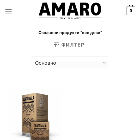
Skip
to
0
content
Означени продукти “есе дози”
ФИЛТЕР