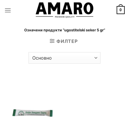
Skip
to
0
content
Означени продукти “ugostitelski seker 5 gr”
ФИЛТЕР