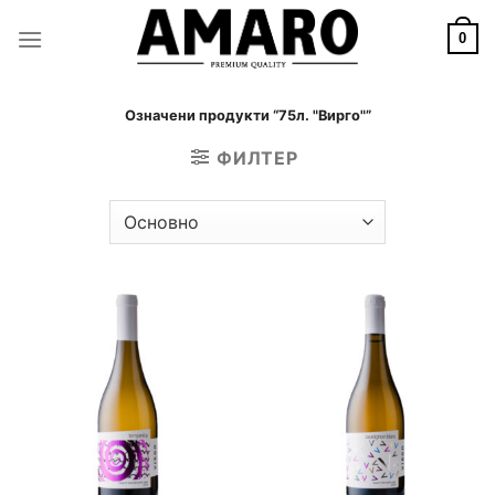
Skip
to
0
content
Означени продукти “75л. "Вирго"”
ФИЛТЕР